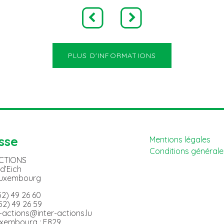
PLUS D'INFORMATIONS
sse
Mentions légales
Conditions générales
ACTIONS
 d’Eich
Luxembourg
352) 49 26 60
352) 49 26 59
er-actions@inter-actions.lu
uxembourg : F829