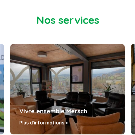
Nos services
emble Mersch
Who’s Next
ations >
Plus d'informations