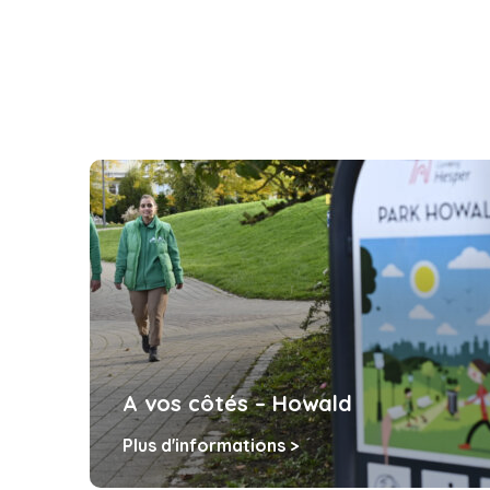
s côtés – Howald
Vivre ens
'informations >
Plus d'inform