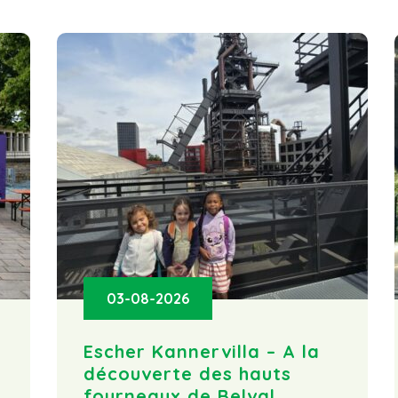
03-08-2026
Escher Kannervilla – A la
découverte des hauts
fourneaux de Belval