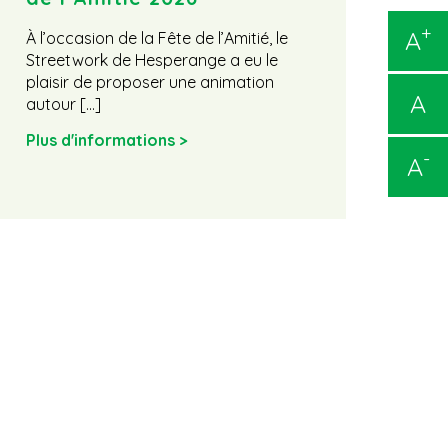
La SH
+
A
l’Ami
À l’occasion de la Fête de l’Amitié, le
la SH
Streetwork de Hesperange a eu le
plaisir de proposer une animation
Plus 
A
autour […]
Plus d'informations >
-
A