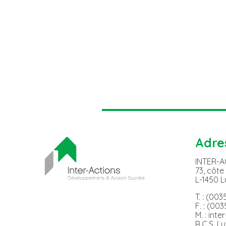
Adre
INTER-
73, côte
L-1450 
T. : (00
F. : (00
M. : int
R.C.S. L