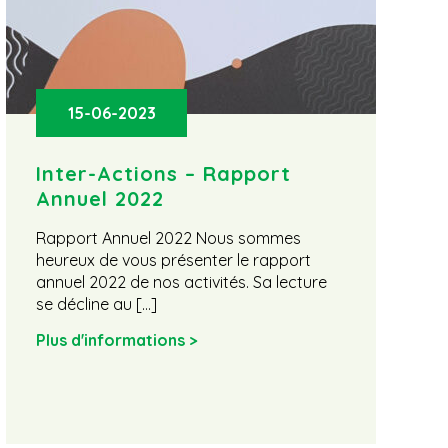
15-06-2023
Inter-Actions – Rapport
I
Annuel 2022
A
Rapport Annuel 2022 Nous sommes
R
heureux de vous présenter le rapport
h
annuel 2022 de nos activités. Sa lecture
a
se décline au […]
d
Plus d'informations >
P