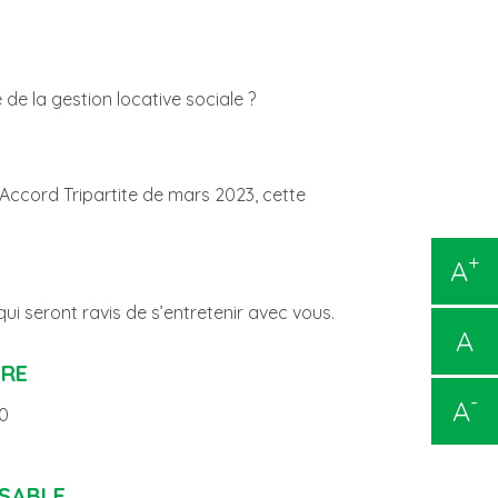
de la gestion locative sociale ?
l’Accord Tripartite de mars 2023, cette
+
A
i seront ravis de s’entretenir avec vous.
A
URE
-
A
00
SABLE