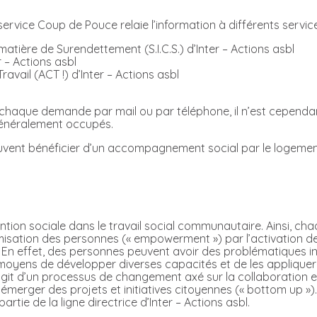
service Coup de Pouce relaie l’information à différents servic
matière de Surendettement (S.I.C.S.) d’Inter – Actions asbl
r – Actions asbl
ail (ACT !) d’Inter – Actions asbl
lle chaque demande par mail ou par téléphone, il n’est cepend
généralement occupés.
uvent bénéficier d’un accompagnement social par le logement
ention sociale dans le travail social communautaire. Ainsi, ch
omisation des personnes (« empowerment ») par l’activation d
. En effet, des personnes peuvent avoir des problématiques in
yens de développer diverses capacités et de les appliquer au
s’agit d’un processus de changement axé sur la collaboration e
re émerger des projets et initiatives citoyennes (« bottom up 
tie de la ligne directrice d’Inter – Actions asbl.