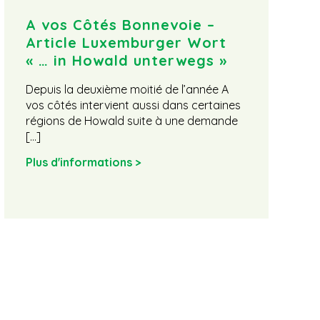
A vos Côtés Bonnevoie –
I
Article Luxemburger Wort
à
« … in Howald unterwegs »
A
s
Depuis la deuxième moitié de l’année A
H
vos côtés intervient aussi dans certaines
L
régions de Howald suite à une demande
[…]
P
Plus d'informations >