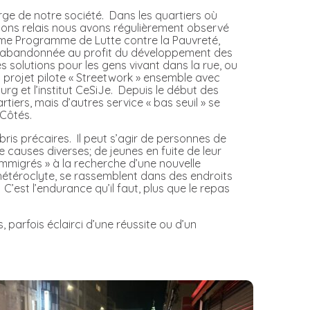
arge de notre société. Dans les quartiers où
sons relais nous avons régulièrement observé
2ème Programme de Lutte contre la Pauvreté,
ons abandonnée au profit du développement des
solutions pour les gens vivant dans la rue, ou
u projet pilote « Streetwork » ensemble avec
urg et l’institut CeSiJe. Depuis le début des
iers, mais d’autres service « bas seuil » se
 Côtés.
bris précaires. Il peut s’agir de personnes de
causes diverses; de jeunes en fuite de leur
 immigrés » à la recherche d’une nouvelle
 hétéroclyte, se rassemblent dans des endroits
 C’est l’endurance qu’il faut, plus que le repas
, parfois éclairci d’une réussite ou d’un