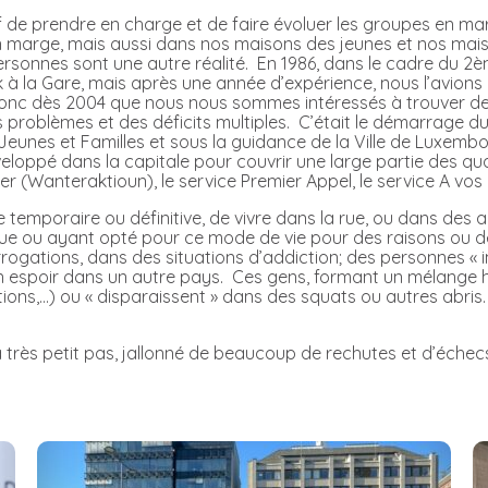
tif de prendre en charge et de faire évoluer les groupes en m
en marge, mais aussi dans nos maisons des jeunes et nos mai
personnes sont une autre réalité. En 1986, dans le cadre du 
k à la Gare, mais après une année d’expérience, nous l’avi
donc dès 2004 que nous nous sommes intéressés à trouver des 
s problèmes et des déficits multiples. C’était le démarrage d
as Jeunes et Familles et sous la guidance de la Ville de Luxembo
oppé dans la capitale pour couvrir une large partie des quart
iver (Wanteraktioun), le service Premier Appel, le service A vos
 temporaire ou définitive, de vivre dans la rue, ou dans des a
ue ou ayant opté pour ce mode de vie pour des raisons ou de 
terrogations, dans des situations d’addiction; des personnes «
rs un espoir dans un autre pays. Ces gens, formant un mélange
utions,…) ou « disparaissent » dans des squats ou autres abris.
 à très petit pas, jallonné de beaucoup de rechutes et d’échecs