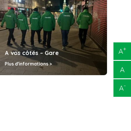
+
A
A vos côtés – Gare
A v
Plus d'informations >
Plus
A
-
A