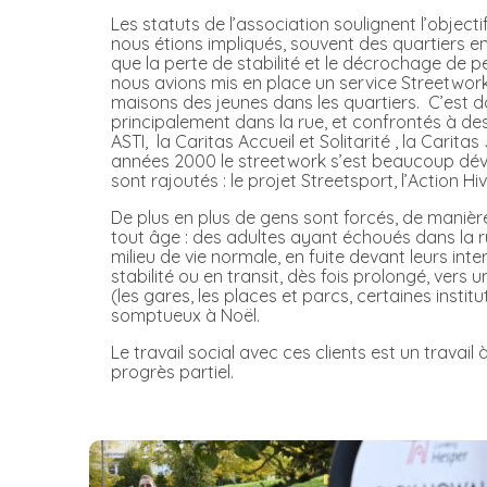
Les statuts de l’association soulignent l’objec
nous étions impliqués, souvent des quartiers 
que la perte de stabilité et le décrochage de 
nous avions mis en place un service Streetwor
maisons des jeunes dans les quartiers. C’est 
principalement dans la rue, et confrontés à de
ASTI, la Caritas Accueil et Solitarité , la Carit
années 2000 le streetwork s’est beaucoup dével
sont rajoutés : le projet Streetsport, l’Action H
De plus en plus de gens sont forcés, de manière
tout âge : des adultes ayant échoués dans la r
milieu de vie normale, en fuite devant leurs in
stabilité ou en transit, dès fois prolongé, ve
(les gares, les places et parcs, certaines instit
somptueux à Noël.
Le travail social avec ces clients est un travail
progrès partiel.