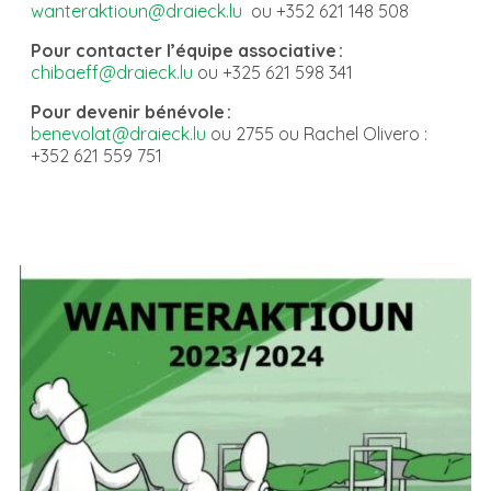
wanteraktioun@draieck.lu
ou +352 621 148 508
Pour contacter l’équipe associative :
chibaeff@draieck.lu
ou +325 621 598 341
Pour devenir bénévole :
benevolat@draieck.lu
ou 2755 ou Rachel Olivero :
+352 621 559 751