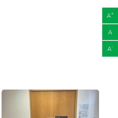
+
A
A
-
A