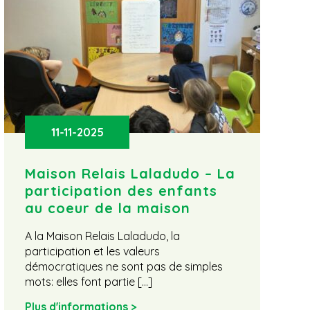
11-11-2025
Maison Relais Laladudo – La
H
participation des enfants
P
au coeur de la maison
s
y
A la Maison Relais Laladudo, la
participation et les valeurs
L
démocratiques ne sont pas de simples
H
mots: elles font partie […]
L
S
Plus d'informations >