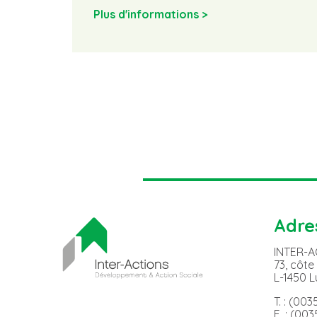
Plus d'informations >
Adre
INTER-
73, côte
L-1450 
T. : (00
F. : (00