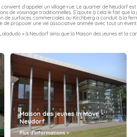
 convient d’appeler un village-rue. Le quartier de Neudorf e
 de voisinage traditionnelles. S’ajoute à cela le fait que la
sion de surfaces commerciales au Kirchberg a conduit à la 
e de proposer une vie associative animée avec tout un éventai
 Laladudo » à Neudorf ainsi que la Maison des jeunes et la can
Maison des jeunes In Move –
Neudorf
Plus d'informations >