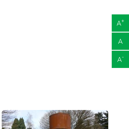
+
A
A
-
A