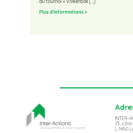
au tournoi « Völkerball […]
Plus d'informations >
Adre
INTER-
73, côte
L-1450 