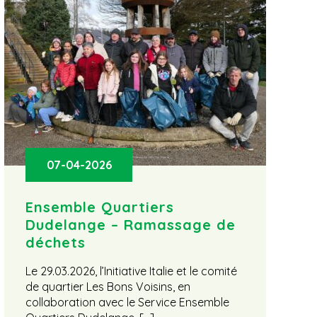
07-04-2026
Ensemble Quartiers
E
Dudelange – Ramassage de
D
déchets
Le 29.03.2026, l’Initiative Italie et le comité
de quartier Les Bons Voisins, en
I
collaboration avec le Service Ensemble
s