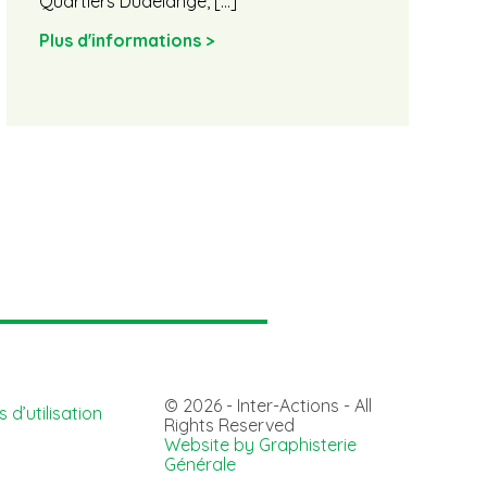
Quartiers Dudelange, […]
c
f
Plus d'informations >
P
© 2026 - Inter-Actions - All
 d’utilisation
Rights Reserved
Website by Graphisterie
Générale