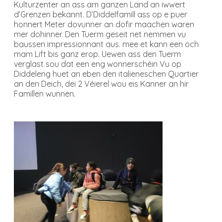
Kulturzenter an ass am ganzen Land an iwwert
d’Grenzen bekannt. D’Diddelfamill ass op e puer
honnert Meter dovunner an dofir maachen waren
mer dohinner. Den Tuerm geseit net nemmen vu
baussen impressionnant aus. mee et kann een och
mam Lift bis ganz erop. Uewen ass den Tuerm
verglast sou dat een eng wonnerschéin Vu op
Diddeleng huet an eben den italieneschen Quartier
an den Deich, dei 2 Véierel wou eis Kanner an hir
Famillen wunnen.