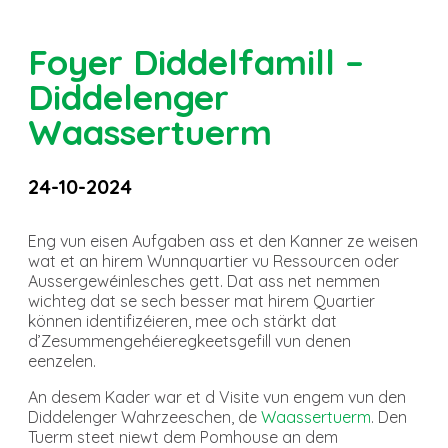
Foyer Diddelfamill –
Diddelenger
Waassertuerm
24-10-2024
Eng vun eisen Aufgaben ass et den Kanner ze weisen
wat et an hirem Wunnquartier vu Ressourcen oder
Aussergewéinlesches gett. Dat ass net nemmen
wichteg dat se sech besser mat hirem Quartier
können identifizéieren, mee och stärkt dat
d’Zesummengehéieregkeetsgefill vun denen
eenzelen.
An desem Kader war et d Visite vun engem vun den
Diddelenger Wahrzeeschen, de
Waassertuerm
. Den
Tuerm steet niewt dem Pomhouse an dem