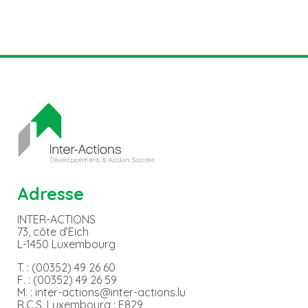
Adresse
INTER-ACTIONS
73, côte d’Eich
L-1450 Luxembourg
T. : (00352) 49 26 60
F. : (00352) 49 26 59
M. : inter-actions@inter-actions.lu
R.C.S. Luxembourg : F829