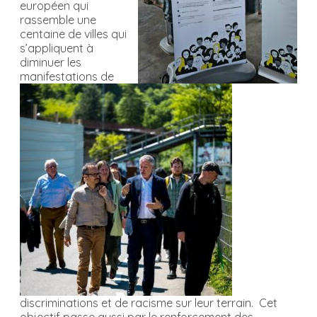
européen qui
rassemble une
centaine de villes qui
s’appliquent à
diminuer les
manifestations de
discriminations et de racisme sur leur terrain. Cet