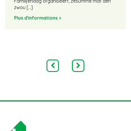
Familljendag organiséiert, zesumme mat den
zwou […]
Plus d'informations >