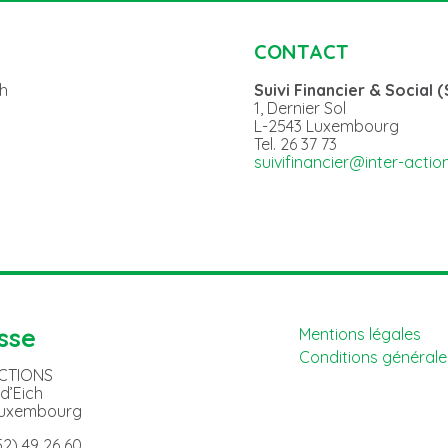
CONTACT
7h
Suivi Financier & Social (S
1, Dernier Sol
L-2543 Luxembourg
Tel. 26 37 73
suivifinancier@inter-action
sse
Mentions légales
Conditions générales
ACTIONS
 d’Eich
Luxembourg
352) 49 26 60