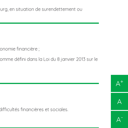
ourg, en situation de surendettement ou
nomie financière ;
mme défini dans la Loi du 8 janvier 2013 sur le
+
A
A
icultés financières et sociales.
-
A