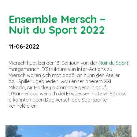
Ensemble Mersch –
Nuit du Sport 2022
11-06-2022
Miersch huet bei der 13. Editioun vun der
Nuit du Sport
matgemaach. D’Strukture vun Inter-Actions zu
Miersch waren och mat dobäi an hunn den Atelier
XXL Spiller ugebueden, wou ënner anerem XXL
Mikado, Air Hockey a Cornhole gespillt gouf.
D’Kanner sou wéi och déi Erwuessen hate vill Spaass
a konnten deen Dag verschidde Sportaarte
kenneléieren.