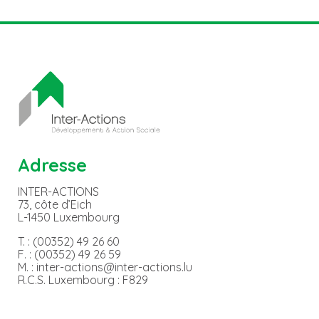
Adresse
INTER-ACTIONS
73, côte d’Eich
L-1450 Luxembourg
T. : (00352) 49 26 60
F. : (00352) 49 26 59
M. : inter-actions@inter-actions.lu
R.C.S. Luxembourg : F829