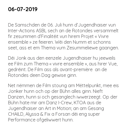
06-07-2019
De Samschden de 06. Juli hunn d’Jugendhaiser vun
Inter-Actions ASBL sech an de Rotondes versammelt
fir zesummen d’Finalitéit vun hirem Projet « Vivre
ensemble » ze feieren. Wéi den Numm et schonns
seet, ass et em Thema vum Zesummeliewe gaangen.
Déi Jonk aus den eenzele Jugendhaiser hu jeeweils
ee Film zum Thema « vivre ensemble », aus hirer Vue,
gedréint. De Film ass als avant-première an de
Rotondes deen Dag gewise ginn.
Net nëmmen de Film stoung am Mëttelpunkt, mee eis
Jonker hunn och op der Bühn alles ginn. Nieft
Danzen, hunn si och gesanglech iwwerzeegt. Op der
Bühn hate mir am Danz I-Crew, KTOA aus de
Jugendhaiser an Art in Motion; an am Gesang
CHAILD, Alyssa & Fix a Forsan déi eng super
Performance ofgeliwwert hunn.