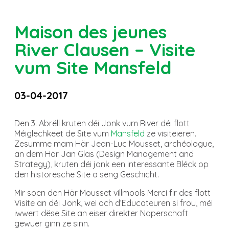
Maison des jeunes
River Clausen – Visite
vum Site Mansfeld
03-04-2017
Den 3. Abrëll kruten déi Jonk vum River déi flott
Méiglechkeet de Site vum
Mansfeld
ze visiteieren.
Zesumme mam Här Jean-Luc Mousset, archéologue,
an dem Här Jan Glas (Design Management and
Strategy), kruten déi jonk een interessante Bléck op
den historesche Site a seng Geschicht.
Mir soen den Här Mousset villmools Merci fir des flott
Visite an déi Jonk, wei och d’Educateuren si frou, méi
iwwert dëse Site an eiser direkter Noperschaft
gewuer ginn ze sinn.