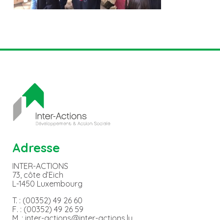
Adresse
INTER-ACTIONS
73, côte d’Eich
L-1450 Luxembourg
T. : (00352) 49 26 60
F. : (00352) 49 26 59
M. : inter-actions@inter-actions.lu