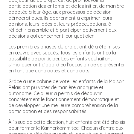
L’objectif de ce projet est de promouvoir la
participation des enfants et de les initier, de manière
adaptée à leur âge, aux processus de décision
démocratiques. Ils apprennent à exprimer leurs
opinions, leurs idées et leurs préoccupations, à
réfléchir ensemble et à participer activement aux
décisions qui concernent leur quotidien.
Les premières phases du projet ont déjà été mises
en œuvre avec succès. Tous les enfants ont eu la
possibilité de participer. Les enfants souhaitant
s’impliquer ont d’abord eu l’occasion de se présenter
en tant que candidates et candidats.
Grâce à une cabine de vote, les enfants de la Maison
Relais ont pu voter de manière anonyme et
autonome. Cela leur a permis de découvrir
concrètement le fonctionnement démocratique et
de développer une meilleure compréhension de la
participation et des responsabilités.
À l’issue de cette élection, huit enfants ont été choisis
pour former le Kannerkommitee. Chacun d’entre eux