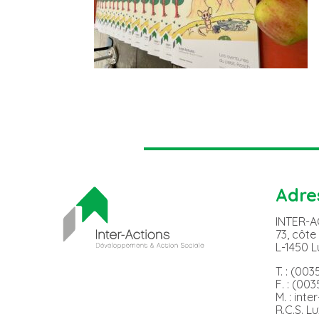
Adre
INTER-
73, côte
L-1450 
T. : (00
F. : (00
M. : int
R.C.S. L