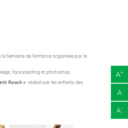
 la Semaine de l’enfance organisée par le
+
colage, face painting et photoshop.
A
etit Rosch »
réalisé par les enfants des
A
-
A