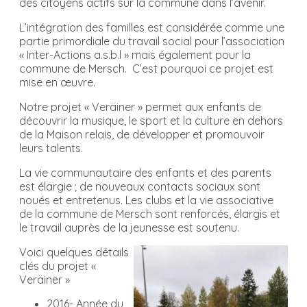
des citoyens actifs sur la commune dans l’avenir.
L’intégration des familles est considérée comme une
partie primordiale du travail social pour l’association
« Inter-Actions a.s.b.l » mais également pour la
commune de Mersch. C’est pourquoi ce projet est
mise en œuvre.
Notre projet « Veräiner » permet aux enfants de
découvrir la musique, le sport et la culture en dehors
de la Maison relais, de développer et promouvoir
leurs talents.
La vie communautaire des enfants et des parents
est élargie ; de nouveaux contacts sociaux sont
noués et entretenus. Les clubs et la vie associative
de la commune de Mersch sont renforcés, élargis et
le travail auprès de la jeunesse est soutenu.
Voici quelques détails
clés du projet «
Veräiner »
2016- Année du