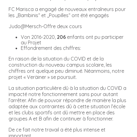
FC Marisca a engagé de nouveaux entraîneurs pour
les „Bambinis“ et „Poupilles“ ont été engagés
Judo@Mersch-Offre deux cours
Von 2016-2020,
206
enfants ont pu participer
au Projet
Effondrement des chiffres:
En raison de la situation du COVID et de la
construction du nouveau campus scolaire, les
chiffres ont quelque peu diminué. Néanmoins, notre
projet « Veräiner » se poursuit.
La situation particulière dû à la situation du COVID a
impacté notre fonctionnement sans pour autant
l’arrêter. Afin de pouvoir répondre de manière la plus
adaptée aux contraintes dû à cette situation l’école
et les clubs sportifs ont dû mettre en place des
groupes A et B afin de continuer à fonctionner.
De ce fait notre travail a été plus intense et
important.