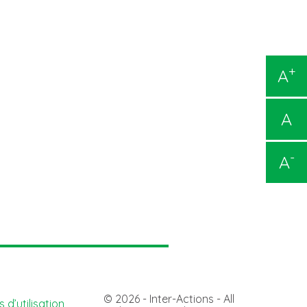
+
A
A
-
A
© 2026 - Inter-Actions - All
 d’utilisation