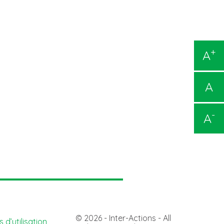
+
A
A
-
A
© 2026 - Inter-Actions - All
 d’utilisation