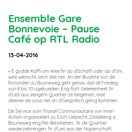
Ensemble Gare
Bonnevoie – Pause
Café op RTL Radio
13-04-2016
« E gudde Kaffi um Wee fir op d’Schaff oder op d’Uni,
wee wënscht sech dat net. An der Buvette vun de
Rotonden zu Bouneweg gëtt genau dat all Freideg
vun 8 bis 10 ugebueden. Eng flott Geleeënheet fir
d’Leit aus sengem Quartier ze begéinen, mat
deenen ee soss net an d’Gespréich géing kommen.
De Service vum Travail Communautaire vun Inter-
Action organiséiert zu Esch-Uelzecht, Diddeleng a
Bouneweg eng Rei Aktivitéiten, fir de Quartier
weiderzebréngen, fir d’Leit aus der Noperschaft