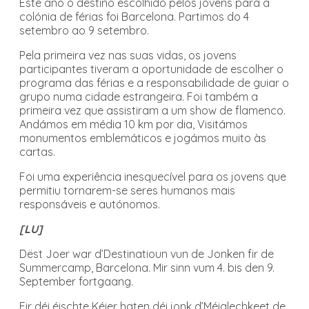
Este ano o destino escolhido pelos jovens para a
colónia de férias foi Barcelona. Partimos do 4
setembro ao 9 setembro.
Pela primeira vez nas suas vidas, os jovens
participantes tiveram a oportunidade de escolher o
programa das férias e a responsabilidade de guiar o
grupo numa cidade estrangeira. Foi também a
primeira vez que assistiram a um show de flamenco.
Andámos em média 10 km por dia, Visitámos
monumentos emblemáticos e jogámos muito às
cartas.
Foi uma experiência inesquecível para os jovens que
permitiu tornarem-se seres humanos mais
responsáveis e autónomos.
[LU]
Dëst Joer war d’Destinatioun vun de Jonken fir de
Summercamp, Barcelona. Mir sinn vum 4. bis den 9.
September fortgaang.
Fir déi éischte Kéier haten déi jonk d’Méiglechkeet de