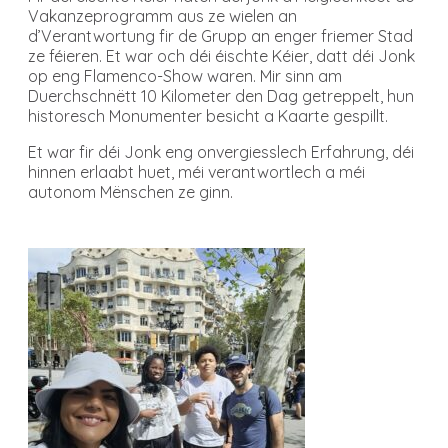
Vakanzeprogramm aus ze wielen an
d’Verantwortung fir de Grupp an enger friemer Stad
ze féieren. Et war och déi éischte Kéier, datt déi Jonk
op eng Flamenco-Show waren. Mir sinn am
Duerchschnëtt 10 Kilometer den Dag getreppelt, hun
historesch Monumenter besicht a Kaarte gespillt.
Et war fir déi Jonk eng onvergiesslech Erfahrung, déi
hinnen erlaabt huet, méi verantwortlech a méi
autonom Mënschen ze ginn.