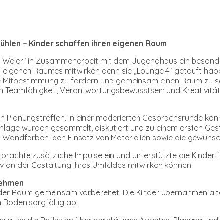
fühlen – Kinder schaffen ihren eigenen Raum
Um Weier“ in Zusammenarbeit mit dem Jugendhaus ein besonde
 eigenen Raumes mitwirken denn sie „Lounge 4“ getauft haben.
e Mitbestimmung zu fördern und gemeinsam einen Raum zu sc
lten Teamfähigkeit, Verantwortungsbewusstsein und Kreativitä
n Planungstreffen. In einer moderierten Gesprächsrunde konn
hläge wurden gesammelt, diskutiert und zu einem ersten Ge
r Wandfarben, den Einsatz von Materialien sowie die gewü
hte zusätzliche Impulse ein und unterstützte die Kinder fach
 an der Gestaltung ihres Umfeldes mitwirken können.
nehmen
der Raum gemeinsam vorbereitet. Die Kinder übernahmen alte
 Boden sorgfältig ab.
ei auch die Reflexion über sorgfältiges Arbeiten, Planung u