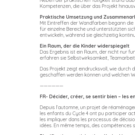
Kompetenzen, die über das Projekt hinausw
Praktische Umsetzung und Zusammenar
Mit Eintreffen der Wandfarben begann die 
für einzelne Bereiche und unterstützten si
entwickeln, während sie gleichzeitig kontinu
Ein Raum, der die Kinder widerspiegelt
Das Ergebnis ist ein Raum, der nicht nur fu
erfahren sie Selbstwirksamkeit, Teamarbeit
Das Projekt zeigt eindrucksvoll, wie durc
geschaffen werden können und welchen Wert
——————
FR- Décider, créer, se sentir bien – les
Depuis l’automne, un projet de réaménageme
les enfants du Cycle 4 ont pu participer ac
les impliquer dans les processus de décisi
idées. En même temps, des compétences socia