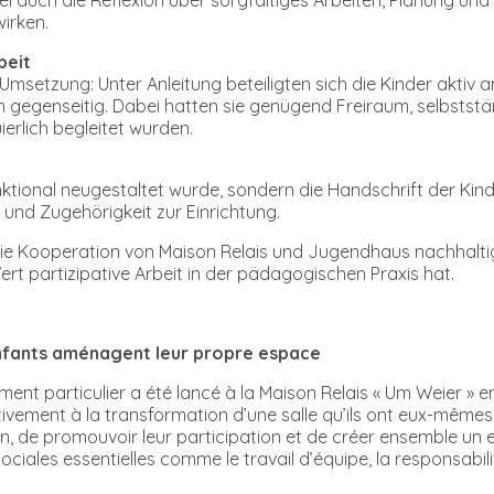
irken.
beit
Umsetzung: Unter Anleitung beteiligten sich die Kinder akti
ch gegenseitig. Dabei hatten sie genügend Freiraum, selbstst
ierlich begleitet wurden.
nktional neugestaltet wurde, sondern die Handschrift der Kind
 und Zugehörigkeit zur Einrichtung.
h die Kooperation von Maison Relais und Jugendhaus nachhalt
 partizipative Arbeit in der pädagogischen Praxis hat.
 enfants aménagent leur propre espace
nt particulier a été lancé à la Maison Relais « Um Weier » e
tivement à la transformation d’une salle qu’ils ont eux-mêmes
on, de promouvoir leur participation et de créer ensemble un 
les essentielles comme le travail d’équipe, la responsabilité