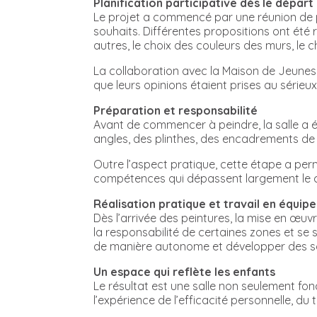
Planification participative dès le départ
Le projet a commencé par une réunion de p
souhaits. Différentes propositions ont été 
autres, le choix des couleurs des murs, le 
La collaboration avec la Maison de Jeunes 
que leurs opinions étaient prises au série
Préparation et responsabilité
Avant de commencer à peindre, la salle a 
angles, des plinthes, des encadrements de f
Outre l’aspect pratique, cette étape a permi
compétences qui dépassent largement le c
Réalisation pratique et travail en équipe
Dès l’arrivée des peintures, la mise en œuv
la responsabilité de certaines zones et se
de manière autonome et développer des sol
Un espace qui reflète les enfants
Le résultat est une salle non seulement fonc
l’expérience de l’efficacité personnelle, du