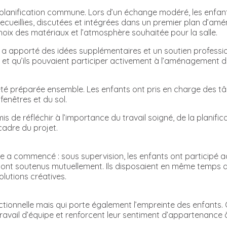
lanification commune. Lors d’un échange modéré, les enfants
recueillies, discutées et intégrées dans un premier plan d’am
choix des matériaux et l’atmosphère souhaitée pour la salle.
a apporté des idées supplémentaires et un soutien profession
ux et qu’ils pouvaient participer activement à l’aménagement 
été préparée ensemble. Les enfants ont pris en charge des tâ
enêtres et du sol.
s de réfléchir à l’importance du travail soigné, de la planific
adre du projet.
re a commencé : sous supervision, les enfants ont participé a
 sont soutenus mutuellement. Ils disposaient en même temps d
utions créatives.
tionnelle mais qui porte également l’empreinte des enfants. Gr
 travail d’équipe et renforcent leur sentiment d’appartenance 