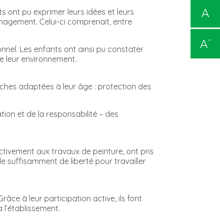
A
 ont pu exprimer leurs idées et leurs
énagement. Celui-ci comprenait, entre
-
A
nel. Les enfants ont ainsi pu constater
de leur environnement.
ches adaptées à leur âge : protection des
ation et de la responsabilité – des
ctivement aux travaux de peinture, ont pris
e suffisamment de liberté pour travailler
âce à leur participation active, ils font
à l’établissement.