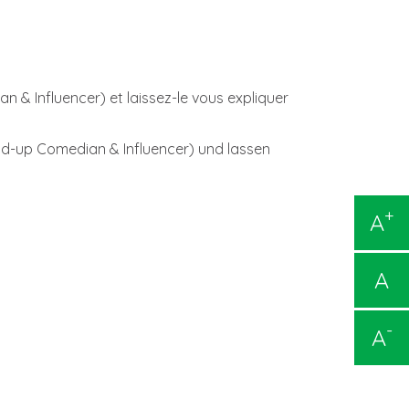
n & Influencer) et laissez-le vous expliquer
nd-up Comedian & Influencer) und lassen
+
A
A
-
A