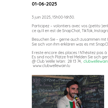
01-06-2025
3 juin 2025, 15h00-16h30.
Participez – volontiers avec vos (petits-)e
ce qu’il en est de SnapChat, TikTok, Instag
Besuchen Sie – gerne auch zusammen mit I
Sie sich von ihm erklären was es mit SnapCh
Il reste encore des places ! N’hésitez pas à 
Es sind noch Plätze frei! Melden Sie sich ge
@ Club Wëlle Wäin: 28 13 74,
clubwellewain
www.clubwellewain.lu