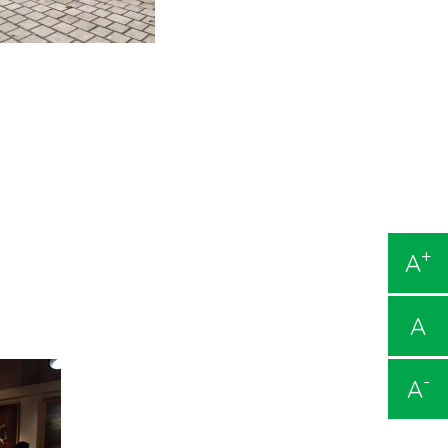
+
A
A
-
A