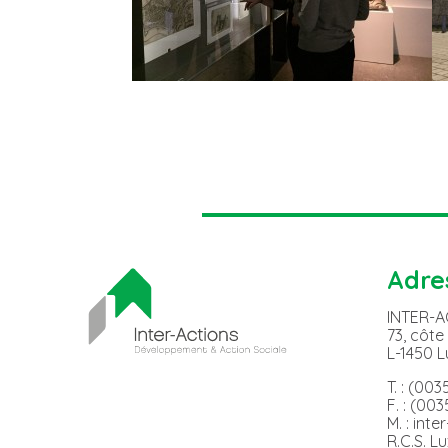
Adre
INTER-
73, côte
L-1450 
T. : (00
F. : (00
M. : int
R.C.S. L