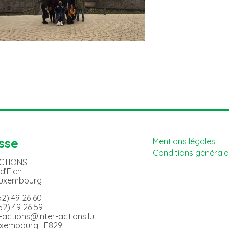
sse
Mentions légales
Conditions générales
ACTIONS
 d’Eich
Luxembourg
352) 49 26 60
352) 49 26 59
er-actions@inter-actions.lu
uxembourg : F829