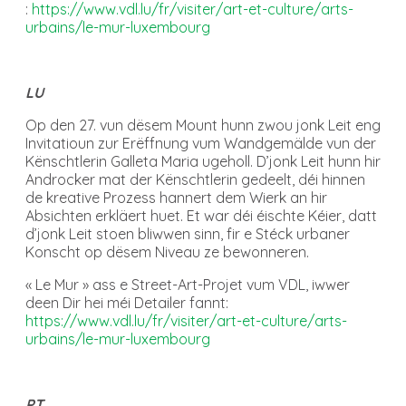
:
https://www.vdl.lu/fr/visiter/art-et-culture/arts-
urbains/le-mur-luxembourg
LU
Op den 27. vun dësem Mount hunn zwou jonk Leit eng
Invitatioun zur Erëffnung vum Wandgemälde vun der
Kënschtlerin Galleta Maria ugeholl. D’jonk Leit hunn hir
Androcker mat der Kënschtlerin gedeelt, déi hinnen
de kreative Prozess hannert dem Wierk an hir
Absichten erkläert huet. Et war déi éischte Kéier, datt
d’jonk Leit stoen bliwwen sinn, fir e Stéck urbaner
Konscht op dësem Niveau ze bewonneren.
« Le Mur » ass e Street-Art-Projet vum VDL, iwwer
deen Dir hei méi Detailer fannt:
https://www.vdl.lu/fr/visiter/art-et-culture/arts-
urbains/le-mur-luxembourg
PT