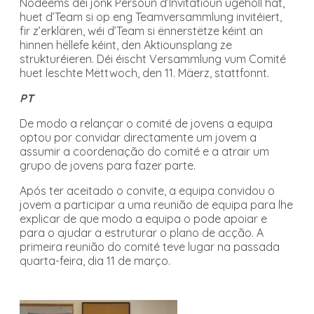
Nodeems déi jonk Persoun d’Invitatioun ugeholl hat,
huet d’Team si op eng Teamversammlung invitéiert,
fir z’erklären, wéi d’Team si ënnerstëtze kéint an
hinnen hëllefe kéint, den Aktiounsplang ze
strukturéieren. Déi éischt Versammlung vum Comité
huet leschte Mëttwoch, den 11. Mäerz, stattfonnt.
PT
De modo a relançar o comité de jovens a equipa
optou por convidar directamente um jovem a
assumir a coordenação do comité e a atrair um
grupo de jovens para fazer parte.
Após ter aceitado o convite, a equipa convidou o
jovem a participar a uma reunião de equipa para lhe
explicar de que modo a equipa o pode apoiar e
para o ajudar a estruturar o plano de acção. A
primeira reunião do comité teve lugar na passada
quarta-feira, dia 11 de março.