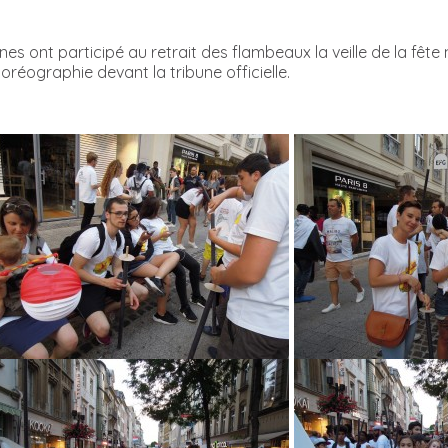
ont participé au retrait des flambeaux la veille de la fête 
oréographie devant la tribune officielle.