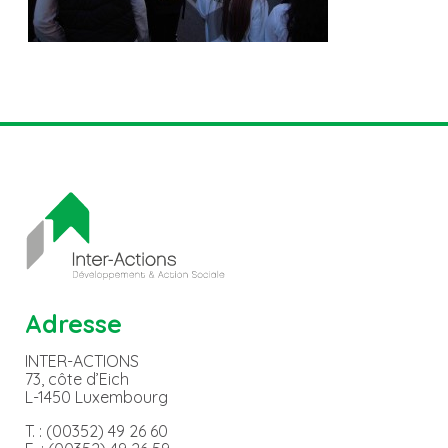
Adresse
INTER-ACTIONS
73, côte d’Eich
L-1450 Luxembourg
T. : (00352) 49 26 60