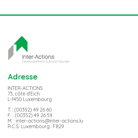
Adresse
INTER-ACTIONS
73, côte d’Eich
L-1450 Luxembourg
T. : (00352) 49 26 60
F. : (00352) 49 26 59
M. : inter-actions@inter-actions.lu
R.C.S. Luxembourg : F829