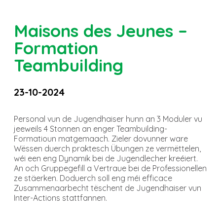
Maisons des Jeunes –
Formation
Teambuilding
23-10-2024
Personal vun de Jugendhaiser hunn an 3 Moduler vu
jeeweils 4 Stonnen an enger Teambuilding-
Formatioun matgemaach. Zieler dovunner ware
Wëssen duerch praktesch Übungen ze vermëttelen,
wéi een eng Dynamik bei de Jugendlecher kreéiert.
An och Gruppegefill a Vertraue bei de Professionellen
ze stäerken. Doduerch soll eng méi efficace
Zusammenaarbecht tëschent de Jugendhaiser vun
Inter-Actions stattfannen.