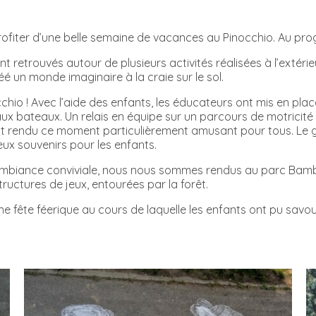
ofiter d’une belle semaine de vacances au Pinocchio. Au progr
nt retrouvés autour de plusieurs activités réalisées à l’extéri
é un monde imaginaire à la craie sur le sol.
cchio ! Avec l’aide des enfants, les éducateurs ont mis en place
aux bateaux. Un relais en équipe sur un parcours de motricit
t rendu ce moment particulièrement amusant pour tous. Le g
leux souvenirs pour les enfants.
 ambiance conviviale, nous nous sommes rendus au parc Bamb
tructures de jeux, entourées par la forêt.
ne fête féerique au cours de laquelle les enfants ont pu savo