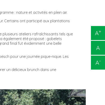
amme : nature et activités en plein air.
eur. Certains ont participé aux plantations
+
A
 plusieurs ateliers rafraîchissants tels que
é a également été proposé : gobelets
rand final fut évidemment une belle
A
ësch pour une journée pique-nique. Les
-
A
urer un délicieux brunch dans une