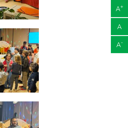
+
A
A
-
A