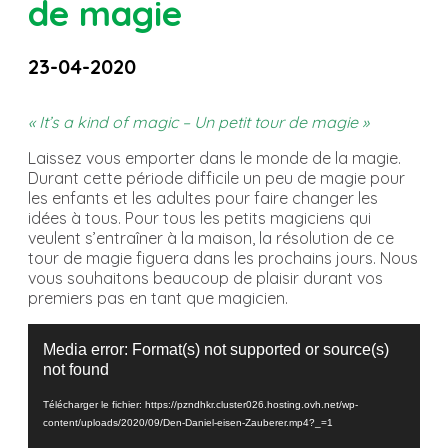
de magie
23-04-2020
« It’s a kind of magic – Un petit tour de magie »
Laissez vous emporter dans le monde de la magie.
Durant cette période difficile un peu de magie pour
les enfants et les adultes pour faire changer les
idées à tous. Pour tous les petits magiciens qui
veulent s’entraîner à la maison, la résolution de ce
tour de magie figuera dans les prochains jours. Nous
vous souhaitons beaucoup de plaisir durant vos
premiers pas en tant que magicien.
Lecteur
vidéo
Media error: Format(s) not supported or source(s)
not found
Télécharger le fichier: https://pzndhkr.cluster026.hosting.ovh.net/wp-
content/uploads/2020/09/Den-Daniel-eisen-Zauberer.mp4?_=1