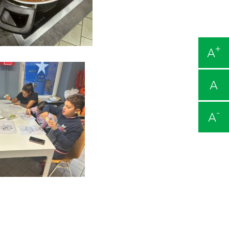
+
A
A
-
A