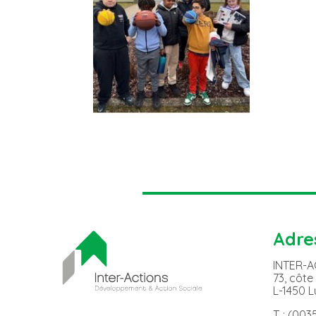
Adre
INTER-
73, côte
L-1450 
T. : (00