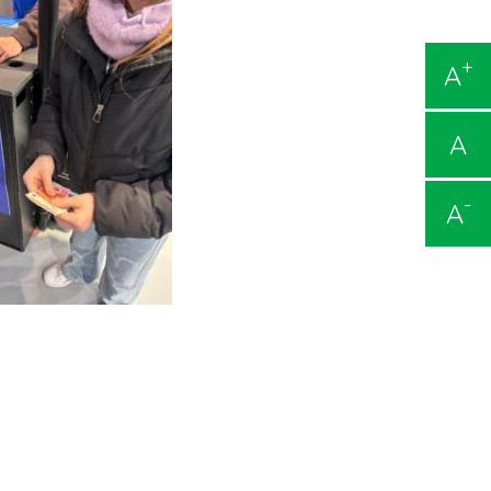
+
A
A
-
A