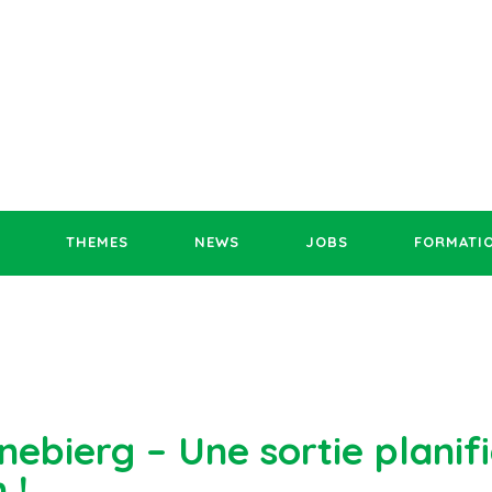
THEMES
NEWS
JOBS
FORMATI
nebierg – Une sortie planif
 !