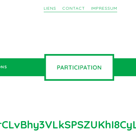
LIENS
CONTACT
IMPRESSUM
ONS
fqcerCLvBhy3VLkSPSZUKh