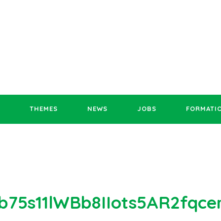
THEMES
NEWS
JOBS
FORMATI
3b75s11lWBb8IIots5AR2