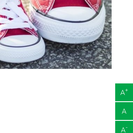
+
A
A
-
A