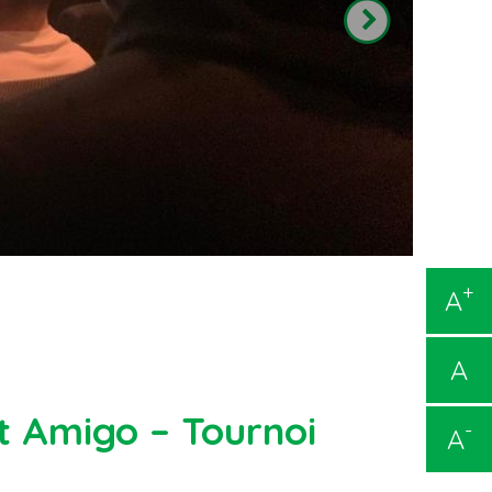
+
A
A
t Amigo – Tournoi
-
A