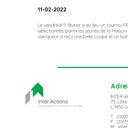
11-02-2022
Le vendredi 11 février a eu lieu un tournoi
sélectionnés parmi les jeunes de la Maison
vainqueur a reçu une belle coupe et un bo
Adre
INTER-
73, côte
L-1450 
T. : (00
F. : (00
M. : int