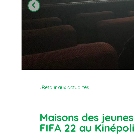
‹ Retour aux actualités
Maisons des jeunes
FIFA 22 au Kinépol