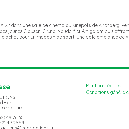
 FIFA 22 dans une salle de cinéma au Kinépolis de Kirchberg. Pe
 des jeunes Clausen, Grund, Neudorf et Amigo ont pu s’affront
n d’achat pour un magasin de sport. Une belle ambiance de «
sse
Mentions légales
Conditions générales
ACTIONS
 d’Eich
Luxembourg
352) 49 26 60
352) 49 26 59
er-actions@inter-actions.lu