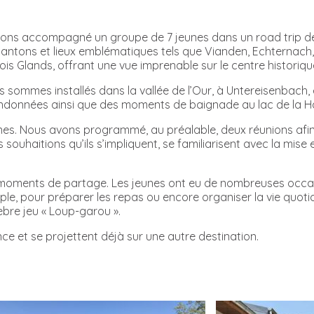
ons accompagné un groupe de 7 jeunes dans un road trip de 3
antons et lieux emblématiques tels que Vianden, Echternach, 
Trois Glands, offrant une vue imprenable sur le centre histori
sommes installés dans la vallée de l’Our, à Untereisenbach,
andonnées ainsi que des moments de baignade au lac de la H
es. Nous avons programmé, au préalable, deux réunions afin de 
 souhaitions qu’ils s’impliquent, se familiarisent avec la mise 
oments de partage. Les jeunes ont eu de nombreuses occasi
le, pour préparer les repas ou encore organiser la vie quoti
lèbre jeu « Loup-garou ».
ce et se projettent déjà sur une autre destination.