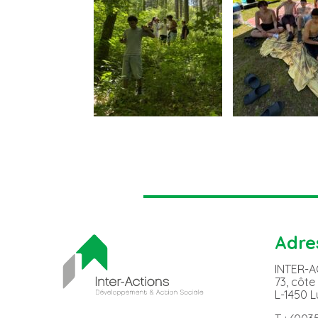
Adre
INTER-
73, côte
L-1450 