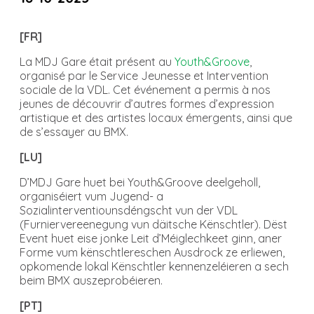
[FR]
La MDJ Gare était présent au
Youth&Groove
,
organisé par le Service Jeunesse et Intervention
sociale de la VDL. Cet événement a permis à nos
jeunes de découvrir d’autres formes d’expression
artistique et des artistes locaux émergents, ainsi que
de s’essayer au BMX.
[LU]
D’MDJ Gare huet bei Youth&Groove deelgeholl,
organiséiert vum Jugend- a
Sozialinterventiounsdéngscht vun der VDL
(Furniervereenegung vun däitsche Kënschtler). Dëst
Event huet eise jonke Leit d’Méiglechkeet ginn, aner
Forme vum kënschtlereschen Ausdrock ze erliewen,
opkomende lokal Kënschtler kennenzeléieren a sech
beim BMX auszeprobéieren.
[PT]