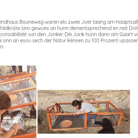
gendhaus Bouneweg waren elo zwee Joer laang am Haaptsal
Schildkröte sinn gewues an hunn dementsprechend en neit Do
onsabilitéit vun den Jonker. Déi Jonk hunn dann am Gaart 
ai sinn an esou sech der Natur kënnen zu 100 Prozent upasse
n.