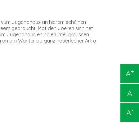
l vum Jugendhaus an hierem schéinen
heem gebraucht. Mat den Joeren sinn net
vum Jugendhaus en naien, méi groussen
n an am Wanter op ganz natierlecher Art a
+
A
A
-
A