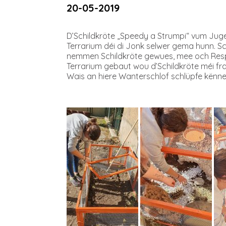
20-05-2019
D’Schildkröte „Speedy a Strumpi“ vum Ju
Terrarium déi di Jonk selwer gema hunn. 
nemmen Schildkröte gewues, mee och Resp
Terrarium gebaut wou d’Schildkröte méi fr
Wais an hiere Wanterschlof schlüpfe kënne