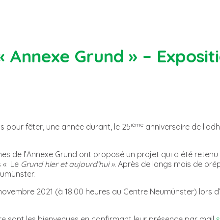
« Annexe Grund » – Expositi
ième
s pour fêter, une année durant, le 25
anniversaire de l’ad
es de l’Annexe Grund ont proposé un projet qui a été retenu et
s « Le
Grund hier et aujourd’hui ».
Après de longs mois de prépa
umünster.
5 novembre 2021 (à 18.00 heures au Centre Neumünster) lors d’
vre sont les bienvenues en confirmant leur présence par mail
s