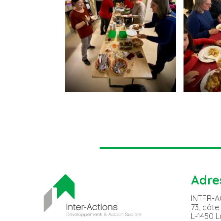
Adre
INTER-
73, côte
L-1450 