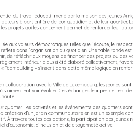
essentiel du travail éducatif mené par la maison des jeunes 
teurs à part entière de leur quotidien et de leur quartier. Le
 les projets qui les concernent permet de renforcer leur auton
iée aux valeurs démocratiques telles que l’écoute, le respect,
e reflète dans l’organisation du quotidien. Une table ronde e
venir, de réfléchir aux moyens de financer des projets ou des
glement intérieur a aussi été élaboré collectivement, favoris
« Teambuilding » s’inscrit dans cette même logique en renfor
 collaboration avec la Ville de Luxembourg, les jeunes sont i
 qu’ils aimeraient voir évoluer. Ces échanges leur permettent 
munauté.
ur quartier. Les activités et les événements des quartiers son
 La création d’un jardin communautaire en est un exemple con
tif. À travers toutes ces actions, la participation des jeunes
l d’autonomie, d’inclusion et de citoyenneté active.