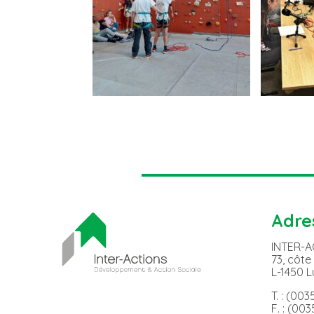
Adre
INTER-
73, côte
L-1450 
T. : (00
F. : (00