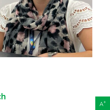
ch
+
A