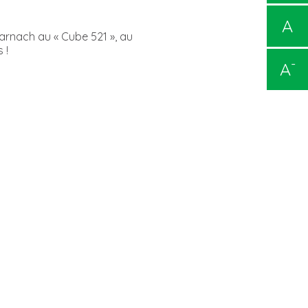
A
arnach au « Cube 521 », au
 !
-
A