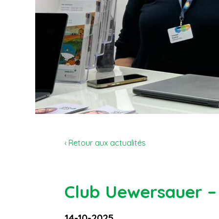
‹ Retour aux actualités
Club Uewersauer –
14-10-2025