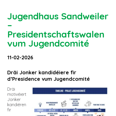
Jugendhaus Sandweiler
–
Presidentschaftswalen
vum Jugendcomité
11-02-2026
Dräi Jonker kandidéiere fir
d’Presidence vum Jugendcomité
Dräi
motivéiert
Jonker
kandiéren
fir