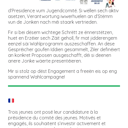
d’Presidence vum Jugendcomité. Si wëllen sech aktiv
asetzen, Verantwortung iwwerhuelen an d’Stëmm
vun de Jonken nach méi staark vertrieden.
Fir si bei dësem wichtege Schrëtt ze ënnerstëtzen,
huet en Erzéier sech Zäit geholl, fir mat jidderengem
eenzel säi Wahlprogramm auszeschaffen. An dëse
Gespréicher goufen Iddien gesammelt, Ziler definéiert
an konkret Proposen ausgeschafft, déi si deenen
anere Jonke wäerte presentéieren.
Mir si stolz op dëst Engagement a freeën eis op eng
spannend Wahlcampagne!
Trois jeunes ont posé leur candidature à la
présidence du comité des jeunes. Motivés et
engagés, ils souhaitent s’investir activement et