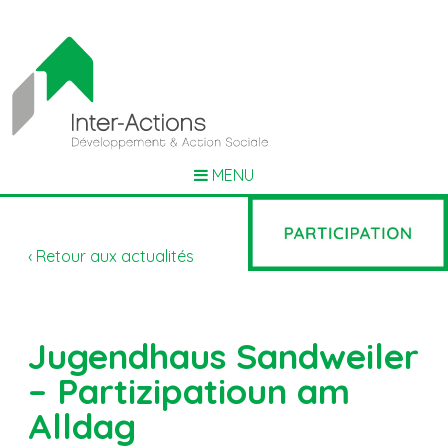
MENU
‹ Retour aux actualités
Jugendhaus Sandweiler
– Partizipatioun am
Alldag