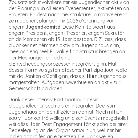
Zousätzlech involvéiere mir eis Jugendlecher aktiv an
der Planung vun all eisen Evenementer, Aktivitéiten an
Projeten. Fir dëst nach méi strukturell a motivéierend
ze maachen, plangen mir 2026 d’Grënnung vun
engem
Jugendkomité
. Dëse Komité wäert aus
engem President, engem Tresorier, engem Sekretär
an de Memberen ab 15 Joer bestoen. D’Zil ass, dass
d’Jonker net nëmmen aktiv am Jugendhaus sinn,
mee och eng reell Pluvalue fir d’Struktur bréngen an
hier Meenungen an Iddien an
d’Entscheedungsprozesser integréiert ginn. Mat
dësser Form vu systematescher Partizipatioun wëlle
mir de Jonken d’Gefill ginn, dass si
Hier
Jugendhaus
matgestalten, Aufgaben iwwerhuelen an aktiv zur
Gemeinschaft bäidroen.
Dank dëser intensiv Partizipatioun gesin
d’Jugendlecher sech als en integralen Deel vum
Jugendhaus an identifizéieren domat. Nach ni hun
sou vill Jonker fräiwëlleg un eisen Events matgehollef
wéi dëss Joer. Dëst Engagement fänkt scho bei hirer
Bedeelegung an der Organisatioun un, well mir hir
Iddien opgräifen an ëmsetzen. Déi Jonk wëllen