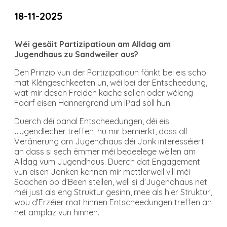
18-11-2025
Wéi gesäit Partizipatioun am Alldag am
Jugendhaus zu Sandweiler aus?
Den Prinzip vun der Partizipatioun fänkt bei eis scho
mat Kléngeschkeeten un, wéi bei der Entscheedung,
wat mir dësen Freiden kache sollen oder wéieng
Faarf eisen Hannergrond um iPad soll hun.
Duerch déi banal Entscheedungen, déi eis
Jugendlecher treffen, hu mir bemierkt, dass all
Veränerung am Jugendhaus déi Jonk interesséiert
an dass si sech ëmmer méi bedeelege wëllen am
Alldag vum Jugendhaus. Duerch dat Engagement
vun eisen Jonken kënnen mir mëttlerweil vill méi
Saachen op d’Been stellen, well si d’Jugendhaus net
méi just als eng Struktur gesinn, mee als hier Struktur,
wou d’Erzéier mat hinnen Entscheedungen treffen an
net amplaz vun hinnen.