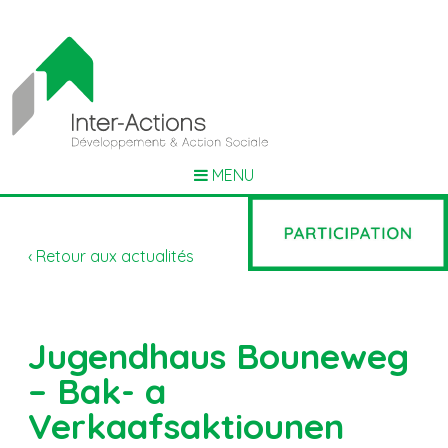
MENU
‹ Retour aux actualités
Jugendhaus Bouneweg
– Bak- a
Verkaafsaktiounen