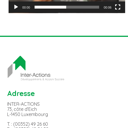
00:00
00:06
Adresse
INTER-ACTIONS
73, côte d’Eich
L-1450 Luxembourg
T. : (00352) 49 26 60