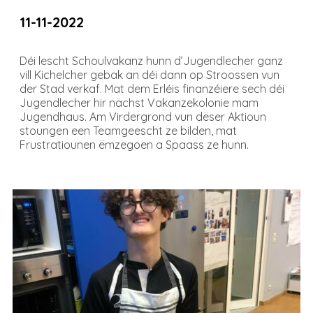
11-11-2022
Déi lescht Schoulvakanz hunn d’Jugendlecher ganz
vill Kichelcher gebak an déi dann op Stroossen vun
der Stad verkaf. Mat dem Erléis finanzéiere sech déi
Jugendlecher hir nächst Vakanzekolonie mam
Jugendhaus. Am Virdergrond vun dëser Aktioun
stoungen een Teamgeescht ze bilden, mat
Frustratiounen ëmzegoen a Spaass ze hunn.