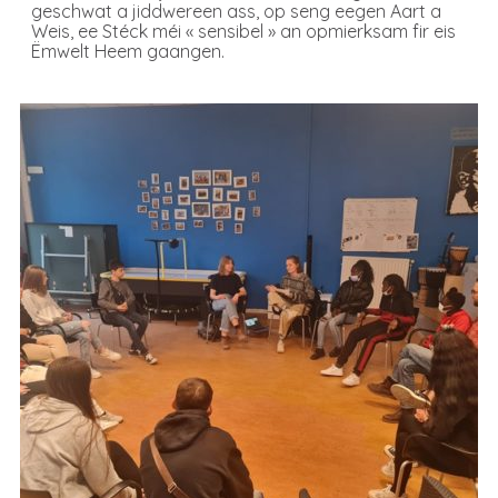
geschwat a jiddwereen ass, op seng eegen Aart a
Weis, ee Stéck méi « sensibel » an opmierksam fir eis
Ëmwelt Heem gaangen.