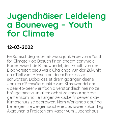
Jugendhäiser Leideleng
a Bouneweg – Youth
for Climate
12-03-2022
Ee Samschdeg hate mir zwou jonk Frae vun « Youth
for Climate » ob Besuch fir an engem conviviale
Kader iwwert de Klimawandel, den Erhalt vun der
Biodiversitéit esou wei d’Challengë vun der Zukunft
an d’Roll vum Mënsch an deem Prozess ze
schwätzen. Dobäi ass et drëm gaangen deene
Jonken d’Schwéierpunkte vum Klimawandel am
« peer-to-peer » einfach a verständlech méi no ze
brénge mee virun allem och si ze encouragéiere
gemeinsam no Léisungen ze kucke fir selwer aktiv
Klimaschutz ze bedreiwen. Nom Workshop gouf na
bei engem selwergemaachene Jus iwwer zukünfteg
Aktiounen a Projeten am Kader vum Jugendhaus