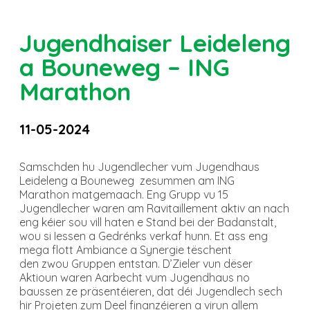
Jugendhaiser Leideleng
a Bouneweg – ING
Marathon
11-05-2024
Samschden hu Jugendlecher vum Jugendhaus
Leideleng a Bouneweg zesummen am ING
Marathon matgemaach. Eng Grupp vu 15
Jugendlecher waren am Ravitaillement aktiv an nach
eng kéier sou vill haten e Stand bei der Badanstalt,
wou si Iessen a Gedrénks verkaf hunn. Et ass eng
mega flott Ambiance a Synergie tëschent
den zwou Gruppen entstan. D’Zieler vun dëser
Aktioun waren Aarbecht vum Jugendhaus no
baussen ze präsentéieren, dat déi Jugendlech sech
hir Projeten zum Deel finanzéieren a virun allem