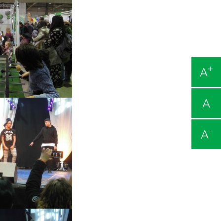
+
A
A
-
A