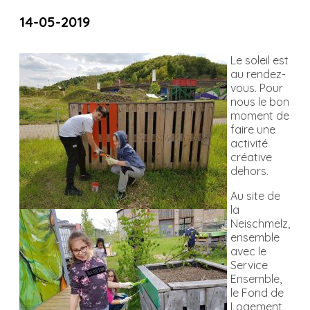
14-05-2019
Le soleil est
au rendez-
vous. Pour
nous le bon
moment de
faire une
activité
créative
dehors.
Au site de
la
Neischmelz,
ensemble
avec le
Service
Ensemble,
le Fond de
Logement